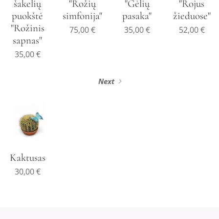
šakelių
"Rožių
"Gėlių
"Rojus
puokštė
simfonija"
pasaka"
žieduose"
"Rožinis
75,00
€
35,00
€
52,00
€
sapnas"
35,00
€
Next
Kaktusas
30,00
€