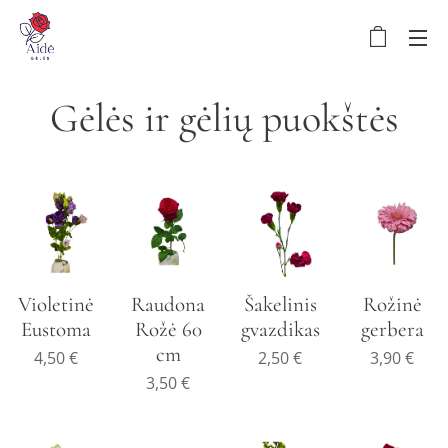
Gėlės ir gėlių puokštės
Violetinė
Raudona
Šakelinis
Rožinė
Eustoma
Rožė 60
gvazdikas
gerbera
cm
4,50
€
2,50
€
3,90
€
3,50
€