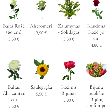
Balta Rožė
Alstromerija
Žalumynas
Raudona
(60 cm)
- Solidagas
Rožė 70
3,90
€
cm
3,50
€
3,50
€
4,80
€
Baltas
Saulėgrąža
Rožinis
Bijūnų
Chrizantemas,70
Bijūnas
puokštė
5,50
€
cm
"Bijūnų
5,90
€
simfonija"
5,50
€