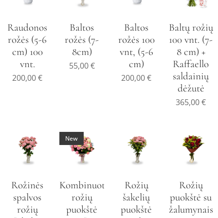
Raudonos
Baltos
Baltos
Baltų rožių
rožės (5-6
rožės (7-
rožės 100
100 vnt. (7-
cm) 100
8cm)
vnt, (5-6
8 cm) +
vnt.
cm)
Raffaello
55,00
€
saldainių
200,00
€
200,00
€
dėžutė
365,00
€
New
Rožinės
Kombinuota
Rožių
Rožių
spalvos
rožių
šakelių
puokštė su
rožių
puokštė
puokštė
žalumynais