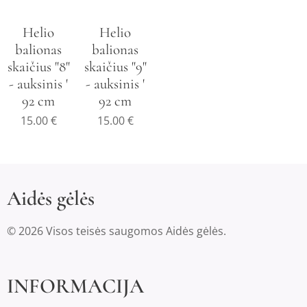
Helio
Helio
balionas
balionas
skaičius "8"
skaičius "9"
- auksinis '
- auksinis '
92 cm
92 cm
15.00
€
15.00
€
Aidės gėlės
© 2026 Visos teisės saugomos Aidės gėlės.
INFORMACIJA