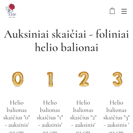
Auksiniai skaičiai - foliniai
helio balionai
Helio
Helio
Helio
Helio
balionas
balionas
balionas
balionas
skaičius "0"
skaičius "1"
skaičius "2"
skaičius "3"
- auksinis'
- auksinis'
- auksinis'
- auksinis '
92 cm
92 cm
92 cm
92 cm