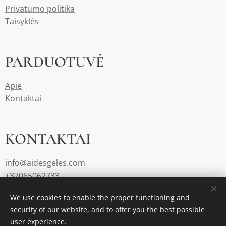
Privatumo politika
Taisyklės
PARDUOTUVĖ
Apie
Kontaktai
KONTAKTAI
info@aidesgeles.com
+37065062733
We use cookies to enable the proper functioning and
security of our website, and to offer you the best possible
Slapukai
Cookies
user experience.