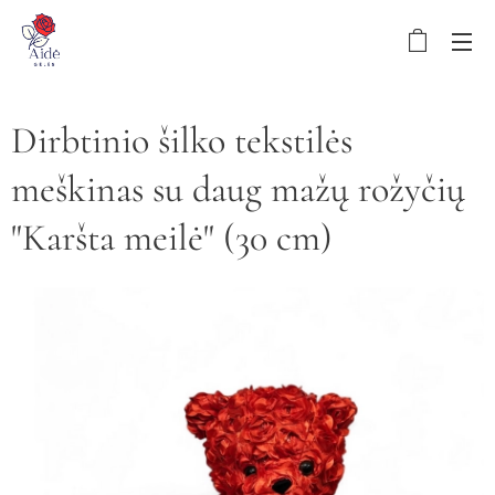
Dirbtinio šilko tekstilės
meškinas su daug mažų rožyčių
"Karšta meilė" (30 cm)