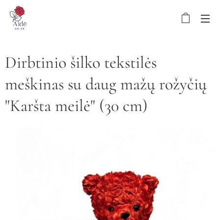
Dirbtinio šilko tekstilės
meškinas su daug mažų rožyčių
"Karšta meilė" (30 cm)