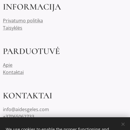
INFORMACIJA
Privatumo politika
Taisyklės
PARDUOTUVĖ
Apie
Kontaktai
KONTAKTAI
info@aidesgeles.com
+37065062733
We use cookies to enable the proper functioning and