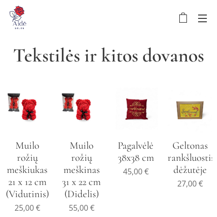
Tekstilės ir kitos dovanos
Muilo
Muilo
Pagalvėlė
Geltonas
rožių
rožių
38x38 cm
rankšluostis
meškiukas
meškinas
dėžutėje
45,00
€
21 x 12 cm
31 x 22 cm
27,00
€
(Vidutinis)
(Didelis)
25,00
€
55,00
€