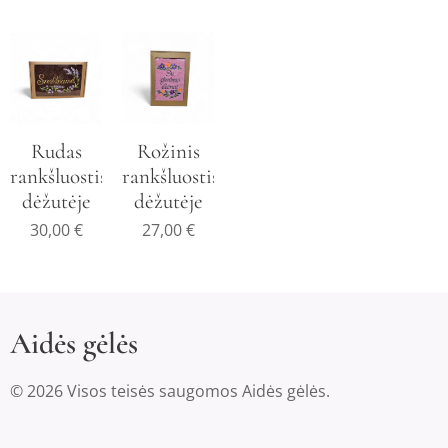
Rudas
Rožinis
rankšluostis
rankšluostis
dėžutėje
dėžutėje
30,00
€
27,00
€
Aidės gėlės
© 2026 Visos teisės saugomos Aidės gėlės.