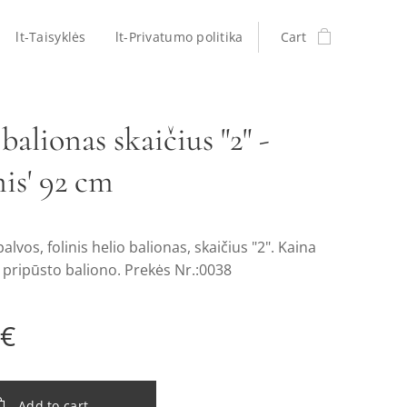
lt-Taisyklės
lt-Privatumo politika
Cart
balionas skaičius "2" -
is' 92 cm
alvos, folinis helio balionas, skaičius "2". Kaina
 pripūsto baliono. Prekės Nr.:0038
€
Add to cart