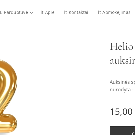
-E-Parduotuvė
lt-Apie
lt-Kontaktai
lt-Apmokėjimas
Helio 
auksin
Auksinės sp
nurodyta -
15,00