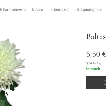
-E-Parduotuvė
lt-Apie
lt-Kontaktai
lt-Apmokėjimas
Balta
5,50
€
5,50 € / 1 g
In stock