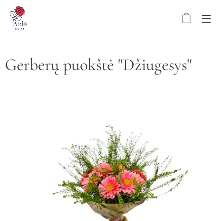
Gerberų puokštė "Džiugesys"