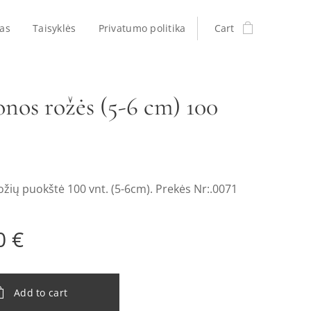
as
Taisyklės
Privatumo politika
Cart
nos rožės (5-6 cm) 100
žių puokštė 100 vnt. (5-6cm). Prekės Nr:.0071
0
€
Add to cart