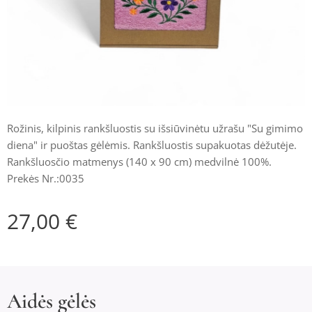
Rožinis, kilpinis rankšluostis su išsiūvinėtu užrašu "Su gimimo
diena" ir puoštas gėlėmis. Rankšluostis supakuotas dėžutėje.
Rankšluosčio matmenys (140 x 90 cm) medvilnė 100%.
Prekės Nr.:0035
27,00
€
Aidės gėlės