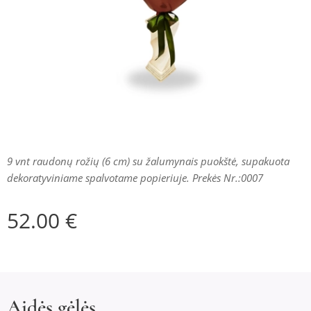
9 vnt raudonų rožių (6 cm) su žalumynais puokštė, supakuota
dekoratyviniame spalvotame popieriuje. Prekės Nr.:0007
52.00
€
Aidės gėlės