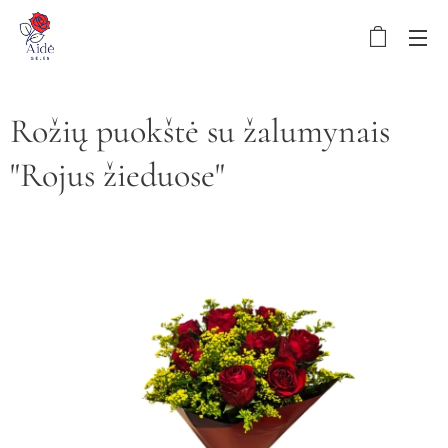
Rožių puokštė su žalumynais
"Rojus žieduose"