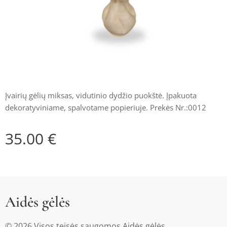
Įvairių gėlių miksas, vidutinio dydžio puokštė. Įpakuota
dekoratyviniame, spalvotame popieriuje. Prekės Nr.:0012
35.00
€
Aidės gėlės
© 2026 Visos teisės saugomos Aidės gėlės.